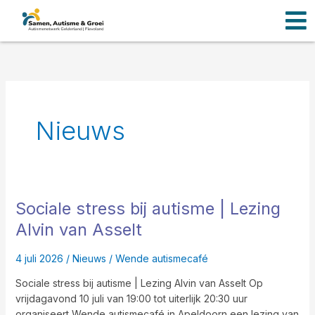
Men
Ga
naar
de
inhoud
Nieuws
Sociale stress bij autisme | Lezing
Sociale
stress
Alvin van Asselt
bij
autisme
4 juli 2026
/
Nieuws
/
Wende autismecafé
|
Lezing
Sociale stress bij autisme | Lezing Alvin van Asselt Op
Alvin
vrijdagavond 10 juli van 19:00 tot uiterlijk 20:30 uur
van
organiseert Wende autismecafé in Apeldoorn een lezing van