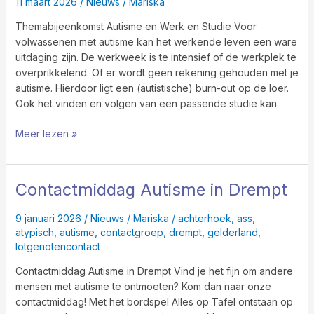
11 maart 2026
/
Nieuws
/
Mariska
en
Studie
Themabijeenkomst Autisme en Werk en Studie Voor
volwassenen met autisme kan het werkende leven een ware
uitdaging zijn. De werkweek is te intensief of de werkplek te
overprikkelend. Of er wordt geen rekening gehouden met je
autisme. Hierdoor ligt een (autistische) burn-out op de loer.
Ook het vinden en volgen van een passende studie kan
Meer lezen »
Contactmiddag Autisme in Drempt
Contactmiddag
Autisme
in
9 januari 2026
/
Nieuws
/
Mariska
/
achterhoek
,
ass
,
Drempt
atypisch
,
autisme
,
contactgroep
,
drempt
,
gelderland
,
lotgenotencontact
Contactmiddag Autisme in Drempt Vind je het fijn om andere
mensen met autisme te ontmoeten? Kom dan naar onze
contactmiddag! Met het bordspel Alles op Tafel ontstaan op