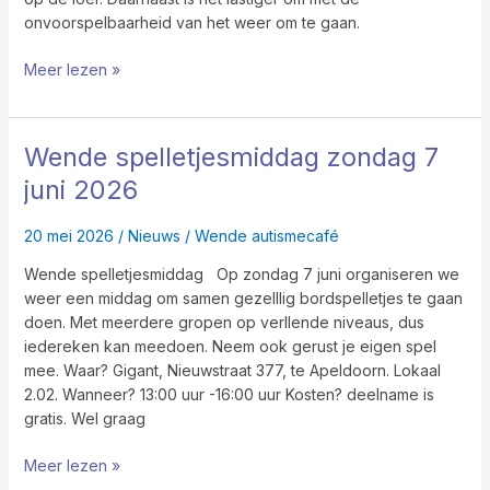
onvoorspelbaarheid van het weer om te gaan.
Meer lezen »
Wende spelletjesmiddag zondag 7
Wende
spelletjesmiddag
juni 2026
zondag
7
20 mei 2026
/
Nieuws
/
Wende autismecafé
juni
2026
Wende spelletjesmiddag Op zondag 7 juni organiseren we
weer een middag om samen gezelllig bordspelletjes te gaan
doen. Met meerdere gropen op verllende niveaus, dus
iedereken kan meedoen. Neem ook gerust je eigen spel
mee. Waar? Gigant, Nieuwstraat 377, te Apeldoorn. Lokaal
2.02. Wanneer? 13:00 uur -16:00 uur Kosten? deelname is
gratis. Wel graag
Meer lezen »