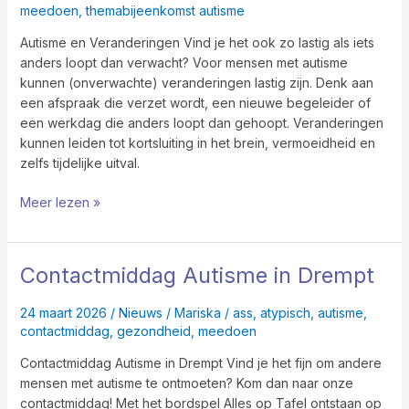
meedoen
,
themabijeenkomst autisme
Autisme en Veranderingen Vind je het ook zo lastig als iets
anders loopt dan verwacht? Voor mensen met autisme
kunnen (onverwachte) veranderingen lastig zijn. Denk aan
een afspraak die verzet wordt, een nieuwe begeleider of
een werkdag die anders loopt dan gehoopt. Veranderingen
kunnen leiden tot kortsluiting in het brein, vermoeidheid en
zelfs tijdelijke uitval.
Meer lezen »
Contactmiddag Autisme in Drempt
Contactmiddag
Autisme
in
24 maart 2026
/
Nieuws
/
Mariska
/
ass
,
atypisch
,
autisme
,
Drempt
contactmiddag
,
gezondheid
,
meedoen
Contactmiddag Autisme in Drempt Vind je het fijn om andere
mensen met autisme te ontmoeten? Kom dan naar onze
contactmiddag! Met het bordspel Alles op Tafel ontstaan op