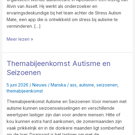
Asselt
Alvin van Asselt. Hij werkt als onderzoeker en
ervaringsdeskundige bij het team achter de Stress Autism
Mate, een app die is ontwikkeld om stress bij autisme te
verminderen. […]
Meer lezen »
Themabijeenkomst Autisme en
Themabijeenkomst
Autisme
Seizoenen
en
Seizoenen
5 juni 2026
/
Nieuws
/
Mariska
/
ass
,
autisme
,
seizoenen
,
themabijeenkomst
Themabijeenkomst Autisme en Seizoenen Voor mensen met
autisme kunnen seizoenswisselingen en verschillende
weertypen lastiger zijn dan voor andere mensen. Hitte of
kou kunnen extra hard aankomen, de zomermaanden zijn
vaak prikkelrijk en in de donkere maanden ligt somberheid
op de loer. Daarnaast is het lastiger om met de