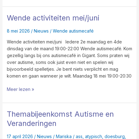
Wende activiteiten mei/juni
Wende
activiteiten
mei/juni
8 mei 2026
/
Nieuws
/
Wende autismecafé
Wende activiteiten mei/juni Iedere 2e maandag en 4de
dinsdag van de maand 19:00-22:00 Wende autismecafé. Kom
gezellig langs bij ons autismecafé in Gigant. Soms praten wij
over autisme, soms ook juist even niet en spelen wij
bijvoorbeeld spelletjes. Je bent niets verplicht en mag
komen en gaan wanneer je wilt. Maandag 18 mei 19:00-20:30
Meer lezen »
Themabijeenkomst Autisme en
Themabijeenkomst
Autisme
Veranderingen
en
Veranderingen
17 april 2026
/
Nieuws
/
Mariska
/
ass
,
atypisch
,
doesburg
,