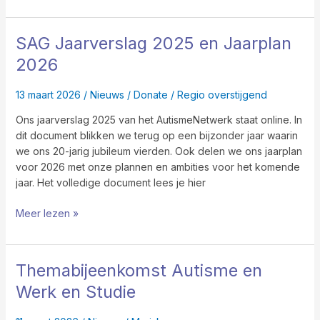
SAG Jaarverslag 2025 en Jaarplan
SAG
Jaarverslag
2026
2025
en
13 maart 2026
/
Nieuws
/
Donate
/
Regio overstijgend
Jaarplan
2026
Ons jaarverslag 2025 van het AutismeNetwerk staat online. In
dit document blikken we terug op een bijzonder jaar waarin
we ons 20-jarig jubileum vierden. Ook delen we ons jaarplan
voor 2026 met onze plannen en ambities voor het komende
jaar. Het volledige document lees je hier
Meer lezen »
Themabijeenkomst Autisme en
Themabijeenkomst
Autisme
Werk en Studie
en
Werk