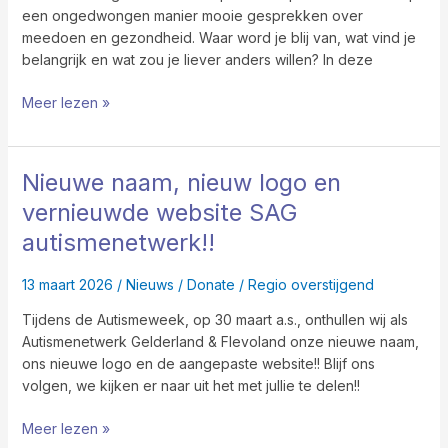
een ongedwongen manier mooie gesprekken over
meedoen en gezondheid. Waar word je blij van, wat vind je
belangrijk en wat zou je liever anders willen? In deze
Meer lezen »
Nieuwe naam, nieuw logo en
Nieuwe
naam,
vernieuwde website SAG
nieuw
autismenetwerk!!
logo
en
13 maart 2026
/
Nieuws
/
Donate
/
Regio overstijgend
vernieuwde
website
Tijdens de Autismeweek, op 30 maart a.s., onthullen wij als
SAG
Autismenetwerk Gelderland & Flevoland onze nieuwe naam,
autismenetwerk!!
ons nieuwe logo en de aangepaste website!! Blijf ons
volgen, we kijken er naar uit het met jullie te delen!!
Meer lezen »