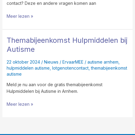
contact? Deze en andere vragen komen aan
Meer lezen »
Themabijeenkomst Hulpmiddelen bij
Themabijeenkomst
Hulpmiddelen
Autisme
bij
Autisme
22 oktober 2024
/
Nieuws
/
ErvaarMEE
/
autisme arnhem
,
hulpmiddelen autisme
,
lotgenotencontact
,
themabijeenkomst
autisme
Meld je nu aan voor de gratis themabijeenkomst
Hulpmiddelen bij Autisme in Arnhem.
Meer lezen »