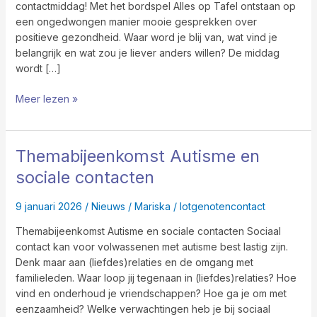
contactmiddag! Met het bordspel Alles op Tafel ontstaan op
een ongedwongen manier mooie gesprekken over
positieve gezondheid. Waar word je blij van, wat vind je
belangrijk en wat zou je liever anders willen? De middag
wordt […]
Meer lezen »
Themabijeenkomst Autisme en
Themabijeenkomst
Autisme
sociale contacten
en
sociale
9 januari 2026
/
Nieuws
/
Mariska
/
lotgenotencontact
contacten
Themabijeenkomst Autisme en sociale contacten Sociaal
contact kan voor volwassenen met autisme best lastig zijn.
Denk maar aan (liefdes)relaties en de omgang met
familieleden. Waar loop jij tegenaan in (liefdes)relaties? Hoe
vind en onderhoud je vriendschappen? Hoe ga je om met
eenzaamheid? Welke verwachtingen heb je bij sociaal