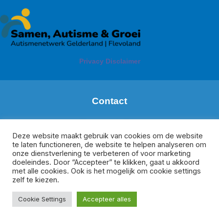
Privacy Disclaimer
Contact
Margareth de Boer
Regio: Zuid Gelderland
Deze website maakt gebruik van cookies om de website
te laten functioneren, de website te helpen analyseren om
m.deboer@meeplus.nl
onze dienstverlening te verbeteren of voor marketing
Donate van Rijswijk
doeleindes. Door “Accepteer” te klikken, gaat u akkoord
Regio Veluwe, Oost-Gelderland en Flevoland
met alle cookies. Ook is het mogelijk om cookie settings
d.vanrijswijk@meesamen.nl
zelf te kiezen.
Cookie Settings
Accepteer alles
Copyright © 2026 SAG Autismenetwerk