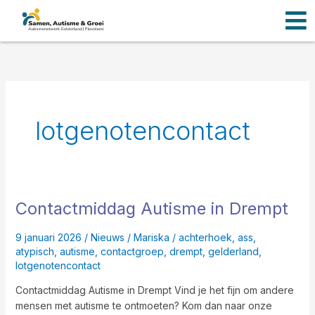
Men
Ga
naar
de
inhoud
lotgenotencontact
Contactmiddag Autisme in Drempt
Contactmiddag
Autisme
in
9 januari 2026
/
Nieuws
/
Mariska
/
achterhoek
,
ass
,
Drempt
atypisch
,
autisme
,
contactgroep
,
drempt
,
gelderland
,
lotgenotencontact
Contactmiddag Autisme in Drempt Vind je het fijn om andere
mensen met autisme te ontmoeten? Kom dan naar onze