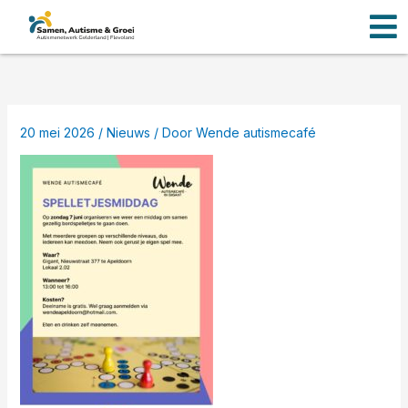
Men
Ga
naar
de
inhoud
20 mei 2026
/
Nieuws
/ Door
Wende autismecafé