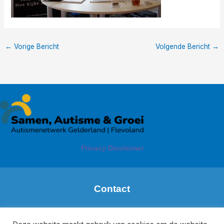
←
Vorige Bericht
Volgende Bericht
→
Privacy Disclaimer
Contact
Margareth de Boer
Regio: Zuid Gelderland