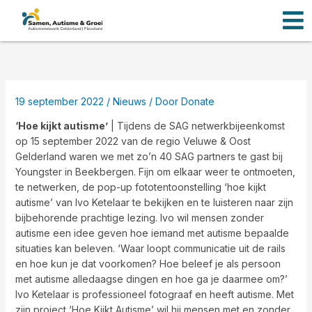
Men
Ga
naar
de
inhoud
19 september 2022
/
Nieuws
/ Door
Donate
‘Hoe kijkt autisme’
| Tijdens de SAG netwerkbijeenkomst
op 15 september 2022 van de regio Veluwe & Oost
Gelderland waren we met zo’n 40 SAG partners te gast bij
Youngster in Beekbergen. Fijn om elkaar weer te ontmoeten,
te netwerken, de pop-up fototentoonstelling ‘hoe kijkt
autisme’ van Ivo Ketelaar te bekijken en te luisteren naar zijn
bijbehorende prachtige lezing. Ivo wil mensen zonder
autisme een idee geven hoe iemand met autisme bepaalde
situaties kan beleven. ‘Waar loopt communicatie uit de rails
en hoe kun je dat voorkomen? Hoe beleef je als persoon
met autisme alledaagse dingen en hoe ga je daarmee om?’
Ivo Ketelaar is professioneel fotograaf en heeft autisme. Met
zijn project ‘Hoe Kijkt Autisme’ wil hij mensen met en zonder