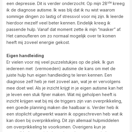
ste
een depressie. Dit is verder onderzocht. Op mijn 28
kreeg
ik de diagnose autisme. Ik was blij dat ik nu wist waarom
sommige dingen zo lastig of stressvol voor mij zijn. Ik leerde
hierdoor mezelf veel beter kennen. Eindelijk kreeg ik
passende hulp. Vanaf dat moment zette ik mijn “masker” af.
Het camoufleren om zo normaal mogelijk over te komen
heeft mij zoveel energie gekost.
Eigen handleiding
Er vielen voor mij veel puzzelstukjes op de plek. Ik gun
iedereen met (vermoeden) autisme de kans om met de
juiste hulp hun eigen handleiding te leren kennen. Een
diagnose zelf heb je niet zoveel aan, wat je er vervolgens
mee doet wel. Als je inzicht krijgt in je eigen autisme kan het
je leven een stuk fijner maken. Wat mij geholpen heeft is
inzicht krijgen wat bij mij de triggers zijn van overprikkeling,
een goede planning maken die haalbaar is. Verder heb ik
een stoplicht uitgewerkt waarin ik opgeschreven heb wat ik
kan doen bij overprikkeling. Dit zijn allemaal hulpmiddelen
om overprikkeling te voorkomen. Overigens kun je