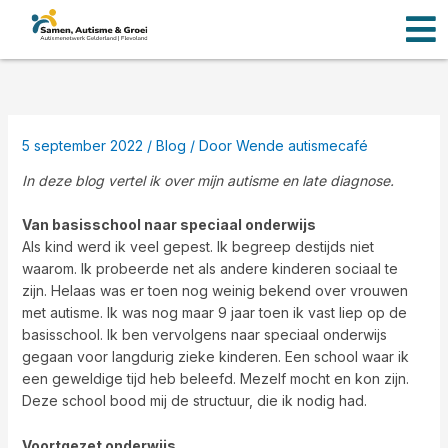
Men
Ga
naar
de
inhoud
5 september 2022
/
Blog
/ Door
Wende autismecafé
In deze blog vertel ik over mijn autisme en late diagnose.
Van basisschool naar speciaal onderwijs
Als kind werd ik veel gepest. Ik begreep destijds niet
waarom. Ik probeerde net als andere kinderen sociaal te
zijn. Helaas was er toen nog weinig bekend over vrouwen
met autisme. Ik was nog maar 9 jaar toen ik vast liep op de
basisschool. Ik ben vervolgens naar speciaal onderwijs
gegaan voor langdurig zieke kinderen. Een school waar ik
een geweldige tijd heb beleefd. Mezelf mocht en kon zijn.
Deze school bood mij de structuur, die ik nodig had.
Voortgezet onderwijs