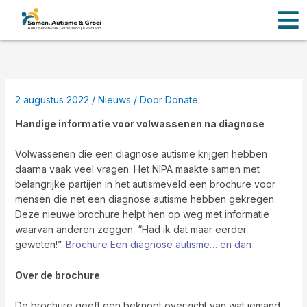
Men
Ga
naar
de
inhoud
2 augustus 2022
/
Nieuws
/ Door
Donate
Handige informatie voor volwassenen na diagnose
Volwassenen die een diagnose autisme krijgen hebben
daarna vaak veel vragen. Het NIPA maakte samen met
belangrijke partijen in het autismeveld een brochure voor
mensen die net een diagnose autisme hebben gekregen.
Deze nieuwe brochure helpt hen op weg met informatie
waarvan anderen zeggen: “Had ik dat maar eerder
geweten!”.
Brochure Een diagnose autisme… en dan
Over de brochure
De brochure geeft een beknopt overzicht van wat iemand