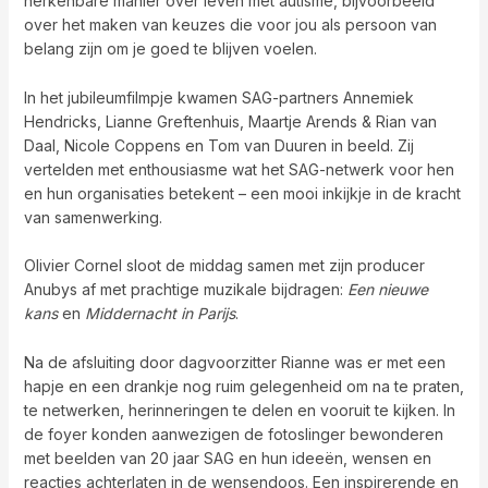
herkenbare manier over leven met autisme, bijvoorbeeld
over het maken van keuzes die voor jou als persoon van
belang zijn om je goed te blijven voelen.
In het jubileumfilmpje kwamen SAG-partners Annemiek
Hendricks, Lianne Greftenhuis, Maartje Arends & Rian van
Daal, Nicole Coppens en Tom van Duuren in beeld. Zij
vertelden met enthousiasme wat het SAG-netwerk voor hen
en hun organisaties betekent – een mooi inkijkje in de kracht
van samenwerking.
Olivier Cornel sloot de middag samen met zijn producer
Anubys af met prachtige muzikale bijdragen:
Een nieuwe
kans
en
Middernacht in Parijs
.
Na de afsluiting door dagvoorzitter Rianne was er met een
hapje en een drankje nog ruim gelegenheid om na te praten,
te netwerken, herinneringen te delen en vooruit te kijken. In
de foyer konden aanwezigen de fotoslinger bewonderen
met beelden van 20 jaar SAG en hun ideeën, wensen en
reacties achterlaten in de wensendoos. Een inspirerende en