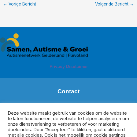
←
Vorige Bericht
Volgende Bericht
→
Privacy Disclaimer
Contact
Margareth de Boer
Regio: Zuid Gelderland
Deze website maakt gebruik van cookies om de website
te laten functioneren, de website te helpen analyseren om
m.deboer@meeplus.nl
onze dienstverlening te verbeteren of voor marketing
Donate van Rijswijk
doeleindes. Door “Accepteer” te klikken, gaat u akkoord
Regio Veluwe, Oost-Gelderland en Flevoland
met alle cookies. Ook is het mogelijk om cookie settings