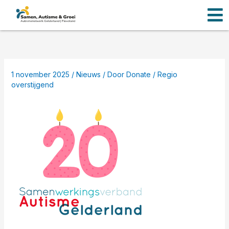
Men
Ga
naar
de
inhoud
1 november 2025
/
Nieuws
/ Door
Donate
/
Regio
overstijgend