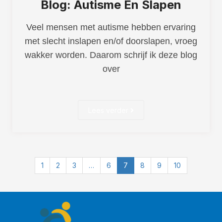
Blog: Autisme En Slapen
Veel mensen met autisme hebben ervaring
met slecht inslapen en/of doorslapen, vroeg
wakker worden. Daarom schrijf ik deze blog
over
Lees verder
1
2
3
…
6
7
8
9
10