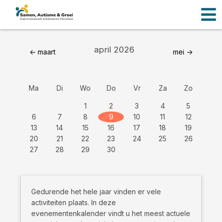
Men
Ga
naar
de
inhoud
april 2026
<- maart
mei ->
Ma
Di
Wo
Do
Vr
Za
Zo
1
2
3
4
5
6
7
8
9
10
11
12
13
14
15
16
17
18
19
20
21
22
23
24
25
26
27
28
29
30
Gedurende het hele jaar vinden er vele
activiteiten plaats. In deze
evenementenkalender vindt u het meest actuele