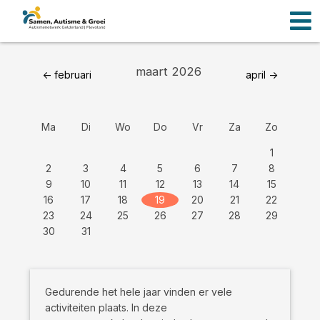
Men
Ga
naar
de
inhoud
maart 2026
<- februari
april ->
Ma
Di
Wo
Do
Vr
Za
Zo
1
2
3
4
5
6
7
8
9
10
11
12
13
14
15
16
17
18
19
20
21
22
23
24
25
26
27
28
29
30
31
Gedurende het hele jaar vinden er vele
activiteiten plaats. In deze