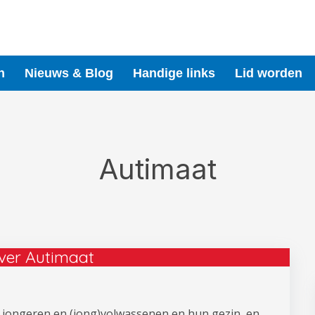
n
Nieuws & Blog
Handige links
Lid worden
Autimaat
ver Autimaat
, jongeren en (jong)volwassenen en hun gezin, en