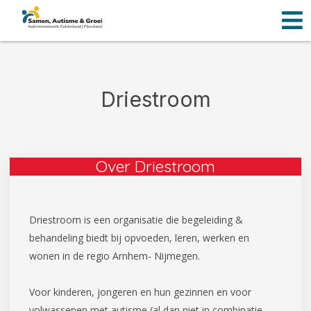
Men
Ga
naar
de
inhoud
Driestroom
Over Driestroom
Driestroom is een organisatie die begeleiding &
behandeling biedt bij opvoeden, leren, werken en
wonen in de regio Arnhem- Nijmegen.
Voor kinderen, jongeren en hun gezinnen en voor
volwassenen met autisme (al dan niet in combinatie