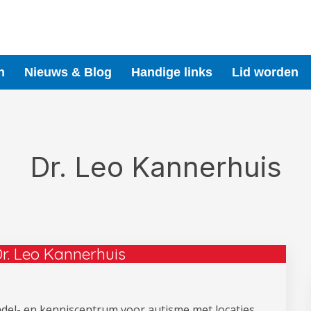
n
Nieuws & Blog
Handige links
Lid worden
Dr. Leo Kannerhuis
r. Leo Kannerhuis
ndel- en kenniscentrum voor autisme met locaties