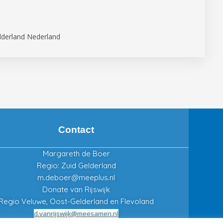
lderland Nederland
Contact
Margareth de Boer
Regio: Zuid Gelderland
m.deboer@meeplus.nl
Donate van Rijswijk
Regio Veluwe, Oost-Gelderland en Flevoland
d.vanrijswijk@meesamen.nl