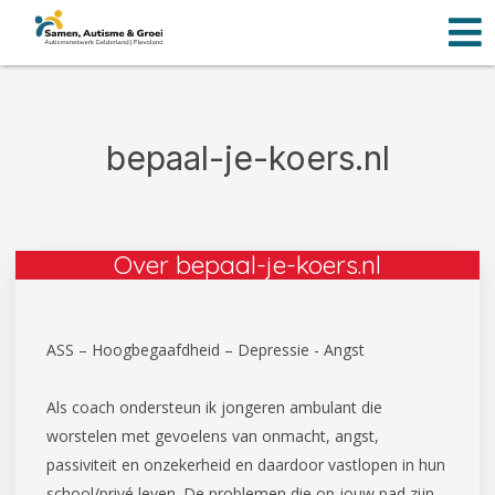
Men
Ga
naar
de
inhoud
bepaal-je-koers.nl
Over bepaal-je-koers.nl
ASS – Hoogbegaafdheid – Depressie - Angst
Als coach ondersteun ik jongeren ambulant die
worstelen met gevoelens van onmacht, angst,
passiviteit en onzekerheid en daardoor vastlopen in hun
school/privé leven. De problemen die op jouw pad zijn