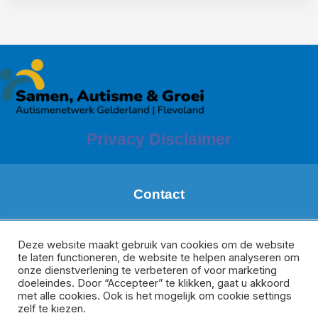
Privacy Disclaimer
Contact
Margareth de Boer
Regio: Zuid Gelderland
Deze website maakt gebruik van cookies om de website
te laten functioneren, de website te helpen analyseren om
m.deboer@meeplus.nl
onze dienstverlening te verbeteren of voor marketing
Donate van Rijswijk
doeleindes. Door “Accepteer” te klikken, gaat u akkoord
Regio Veluwe, Oost-Gelderland en Flevoland
met alle cookies. Ook is het mogelijk om cookie settings
d.vanrijswijk@meesamen.nl
zelf te kiezen.