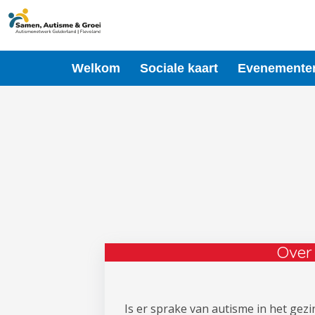
Ga
naar
de
inhoud
Welkom
Sociale kaart
Evenemente
Over
Is er sprake van autisme in het gezin