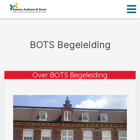
Men
Ga
naar
de
inhoud
BOTS Begeleiding
Over BOTS Begeleiding