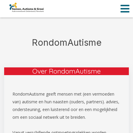
Men
Ga
naar
de
inhoud
RondomAutisme
Over RondomAutisme
RondomAutisme geeft mensen met (een vermoeden
van) autisme en hun naasten (ouders, partners). advies,
ondersteuning, een luisterend oor en een mogelijkheid
om een sociaal netwerk uit te breiden.
Vanuit verschillende ontmoetingsplekken worden