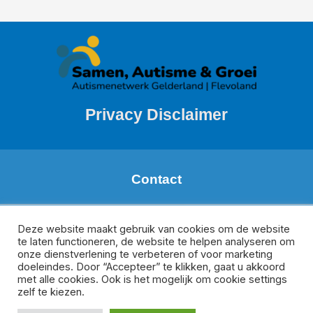
Privacy Disclaimer
Contact
Margareth de Boer
Regio: Zuid Gelderland
Deze website maakt gebruik van cookies om de website
te laten functioneren, de website te helpen analyseren om
m.deboer@meeplus.nl
onze dienstverlening te verbeteren of voor marketing
Donate van Rijswijk
doeleindes. Door “Accepteer” te klikken, gaat u akkoord
Regio Veluwe, Oost-Gelderland en Flevoland
met alle cookies. Ook is het mogelijk om cookie settings
d.vanrijswijk@meesamen.nl
zelf te kiezen.