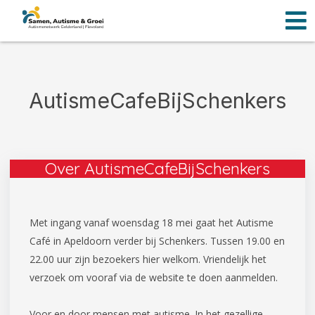
Men
Ga
naar
de
inhoud
AutismeCafeBijSchenkers
Over AutismeCafeBijSchenkers
Met ingang vanaf woensdag 18 mei gaat het Autisme
Café in Apeldoorn verder bij Schenkers. Tussen 19.00 en
22.00 uur zijn bezoekers hier welkom. Vriendelijk het
verzoek om vooraf via de website te doen aanmelden.
Voor en door mensen met autisme. In het gezellige