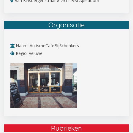
Van Kinsbergenstraat 8 7311 BM Apeldoorn
Organisatie
Naam: AutismeCafeBijSchenkers
Regio: Veluwe
Rubrieken