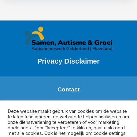
Privacy Disclaimer
Contact
Margareth de Boer
Regio: Zuid Gelderland
Deze website maakt gebruik van cookies om de website
te laten functioneren, de website te helpen analyseren om
m.deboer@meeplus.nl
onze dienstverlening te verbeteren of voor marketing
Donate van Rijswijk
doeleindes. Door “Accepteer” te klikken, gaat u akkoord
Regio Veluwe, Oost-Gelderland en Flevoland
met alle cookies. Ook is het mogelijk om cookie settings