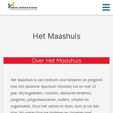
Men
Ga
naar
de
inhoud
Het Maashuis
Over Het Maashuis
Het Maashuis is een centrum voor kinderen en jongeren
met ASS (Autisme Spectrum Stoornis) tot en met 23
jaar. Wij begeleiden, coachen, adviseren kinderen,
jongeren, jongvolwassenen, ouders, scholen en
organisaties. Door het samen te doen, kom je tot één
plan. Wij weten hoe we kinderen en jongeren met