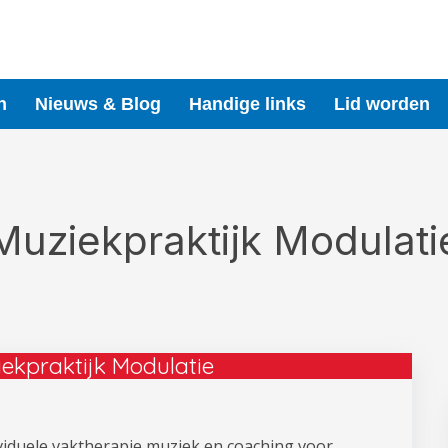
n
Nieuws & Blog
Handige links
Lid worden
Muziekpraktijk Modulati
ekpraktijk Modulatie
ividuele vaktherapie muziek en coaching voor