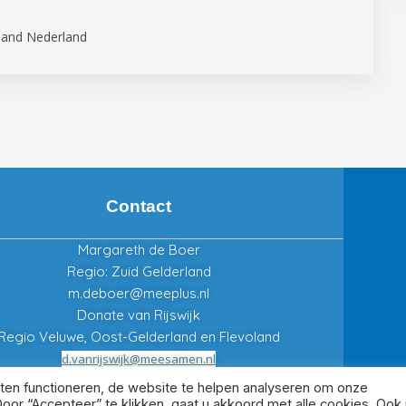
land Nederland
Contact
Margareth de Boer
Regio: Zuid Gelderland
m.deboer@meeplus.nl
Donate van Rijswijk
Regio Veluwe, Oost-Gelderland en Flevoland
d.vanrijswijk@meesamen.nl
ten functioneren, de website te helpen analyseren om onze
oor “Accepteer” te klikken, gaat u akkoord met alle cookies. Ook 