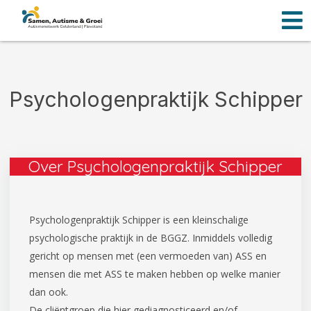
Men
Ga
naar
de
inhoud
Psychologenpraktijk Schipper
Over Psychologenpraktijk Schipper
Psychologenpraktijk Schipper is een kleinschalige
psychologische praktijk in de BGGZ. Inmiddels volledig
gericht op mensen met (een vermoeden van) ASS en
mensen die met ASS te maken hebben op welke manier
dan ook.
De cliëntgroep die hier gediagnosticeerd en/of