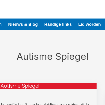
n
Nieuws & Blog
Handige links
Lid worden
Autisme Spiegel
 Autisme Spiegel
e behoefte heeft aan begeleiding en coaching bij de