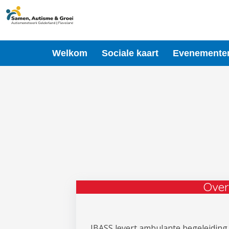
Ga
naar
de
inhoud
Welkom
Sociale kaart
Evenemente
Over
IBASS levert ambulante begeleidin