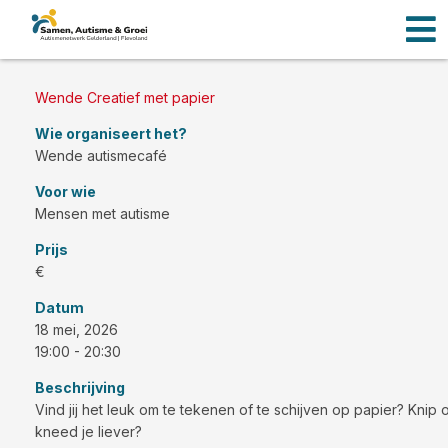
Men
Ga
naar
de
inhoud
Wende Creatief met papier
Wie organiseert het?
Wende autismecafé
Voor wie
Mensen met autisme
Prijs
€
Datum
18 mei, 2026
19:00 - 20:30
Beschrijving
Vind jij het leuk om te tekenen of te schijven op papier? Knip 
kneed je liever?