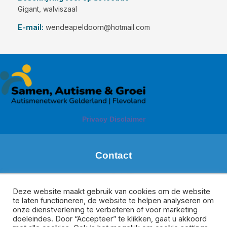
Gigant, walviszaal
E-mail:
wendeapeldoorn@hotmail.com
Privacy Disclaimer
Contact
Margareth de Boer
Regio: Zuid Gelderland
Deze website maakt gebruik van cookies om de website
te laten functioneren, de website te helpen analyseren om
m.deboer@meeplus.nl
onze dienstverlening te verbeteren of voor marketing
Donate van Rijswijk
doeleindes. Door “Accepteer” te klikken, gaat u akkoord
Regio Veluwe, Oost-Gelderland en Flevoland