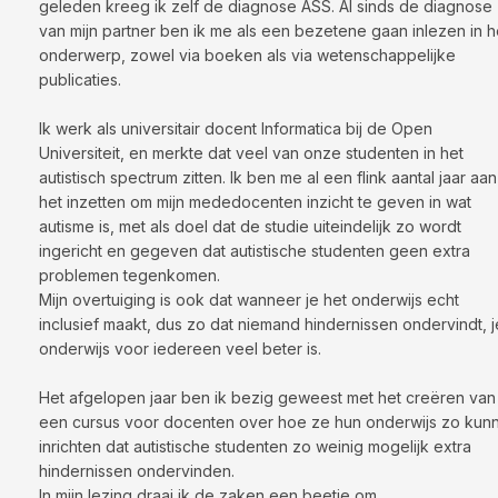
geleden kreeg ik zelf de diagnose ASS. Al sinds de diagnose
van mijn partner ben ik me als een bezetene gaan inlezen in h
onderwerp, zowel via boeken als via wetenschappelijke
publicaties.
Ik werk als universitair docent Informatica bij de Open
Universiteit, en merkte dat veel van onze studenten in het
autistisch spectrum zitten. Ik ben me al een flink aantal jaar aan
het inzetten om mijn mededocenten inzicht te geven in wat
autisme is, met als doel dat de studie uiteindelijk zo wordt
ingericht en gegeven dat autistische studenten geen extra
problemen tegenkomen.
Mijn overtuiging is ook dat wanneer je het onderwijs echt
inclusief maakt, dus zo dat niemand hindernissen ondervindt, j
onderwijs voor iedereen veel beter is.
Het afgelopen jaar ben ik bezig geweest met het creëren van
een cursus voor docenten over hoe ze hun onderwijs zo kun
inrichten dat autistische studenten zo weinig mogelijk extra
hindernissen ondervinden.
In mijn lezing draai ik de zaken een beetje om.